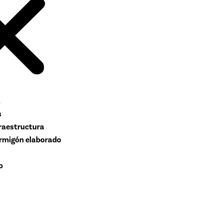
a
s
fraestructura
rmigón elaborado
o