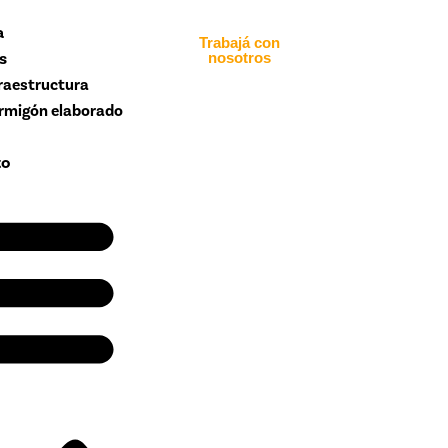
a
Trabajá con
s
nosotros
fraestructura
rmigón elaborado
to