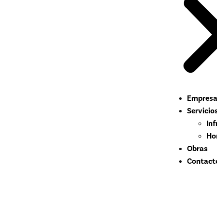
Empres
Servicio
In
Ho
Obras
Contact